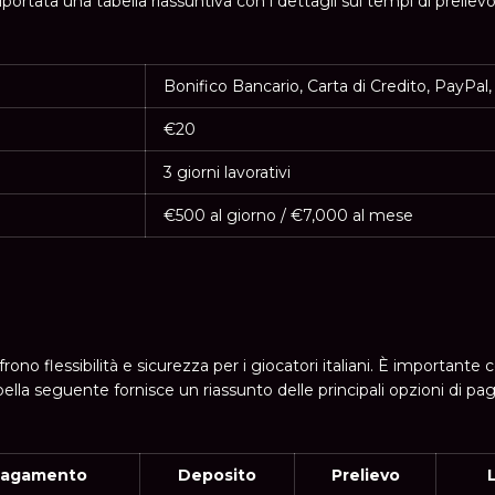
ortata una tabella riassuntiva con i dettagli sui tempi di prelievo, g
Bonifico Bancario, Carta di Credito, PayPal, S
€20
3 giorni lavorativi
€500 al giorno / €7,000 al mese
no flessibilità e sicurezza per i giocatori italiani. È importante c
bella seguente fornisce un riassunto delle principali opzioni di pag
 Pagamento
Deposito
Prelievo