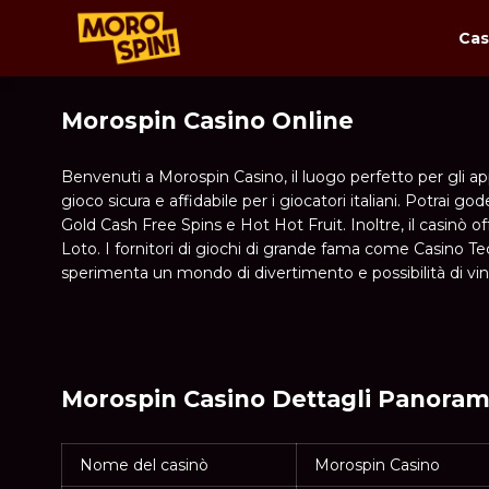
Cas
Morospin Casino Online
Benvenuti a Morospin Casino, il luogo perfetto per gli a
gioco sicura e affidabile per i giocatori italiani. Pot
Gold Cash Free Spins e Hot Hot Fruit. Inoltre, il casinò
Loto. I fornitori di giochi di grande fama come Casino 
sperimenta un mondo di divertimento e possibilità di vin
Morospin Casino Dettagli Panoram
Nome del casinò
Morospin Casino