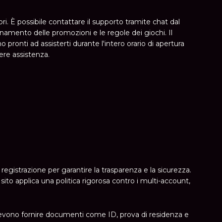
ri. È possibile contattare il supporto tramite chat dal
namento delle promozioni e le regole dei giochi. Il
o pronti ad assisterti durante l'intero orario di apertura
ere assistenza.
 registrazione per garantire la trasparenza e la sicurezza.
sito applica una politica rigorosa contro i multi-account,
i devono fornire documenti come ID, prova di residenza e