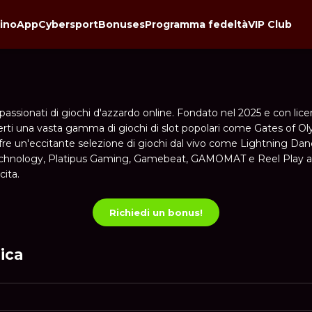
ino
App
Cybersport
Bonuses
Programma fedeltà
VIP Club
ppassionati di giochi d'azzardo online. Fondato nel 2025 e con l
rai goderti una vasta gamma di giochi di slot popolari come Gate
 offre un'eccitante selezione di giochi dal vivo come Lightning D
Technology, Platipus Gaming, Gamebeat, GAMOMAT e Reel Play assi
cita.
Richiedi un bonus!
ica