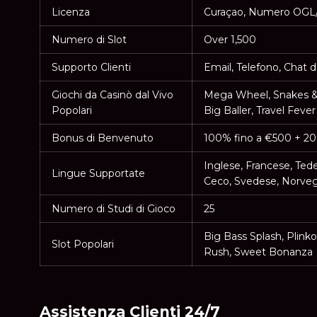
Licenza
Curaçao, Numero OGL
Numero di Slot
Over 1,500
Supporto Clienti
Email, Telefono, Chat d
Giochi da Casinò dal Vivo
Mega Wheel, Snakes & L
Popolari
Big Baller, Travel Fever
Bonus di Benvenuto
100% fino a €500 + 2
Inglese, Francese, Ted
Lingue Supportate
Ceco, Svedese, Norveg
Numero di Studi di Gioco
25
Big Bass Splash, Plink
Slot Popolari
Rush, Sweet Bonanza
Assistenza Clienti 24/7