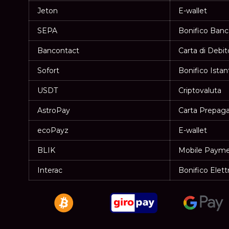
Jeton
E-wallet
SEPA
Bonifico Banc
Bancontact
Carta di Debit
Sofort
Bonifico Ista
USDT
Criptovaluta
AstroPay
Carta Prepag
ecoPayz
E-wallet
BLIK
Mobile Paym
Interac
Bonifico Elett