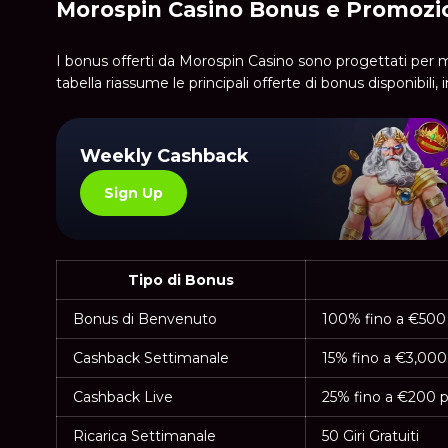
Morospin Casino Bonus e Promozi
I bonus offerti da Morospin Casino sono progettati per mig
tabella riassume le principali offerte di bonus disponibili, 
50% Highroller Bonus
Sign Up
Tipo di Bonus
Bonus di Benvenuto
100% fino a €500 +
Cashback Settimanale
15% fino a €3,000 p
Cashback Live
25% fino a €200 pe
Ricarica Settimanale
50 Giri Gratuiti